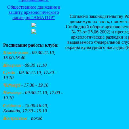
Общественное движение в
защиту археологического
Согласно законодательству Р
наследия "АМАТОР"
движимую их часть, с момент
Свободный оборот археологичес
№ 73 от 25.06.2002) и пресле
археологические разведки и 
выдаваемого Федеральной служ
Расписание работы клуба:
охраны культурного наследия (Р
П
онедельник
- 09.30-11.10;
15.00-16.40
В
торник
- 09.30-11.10
С
реда
- 09.30-11.10; 17.30 -
19.10
Ч
етверг
- 17.30 - 19.10
П
ятница
- 09.30-11.10; 17.00 -
19.10
С
уббота
- 15.00-16.40;
Команда, 17.30 - 19.10
В
оскресенье
- поход