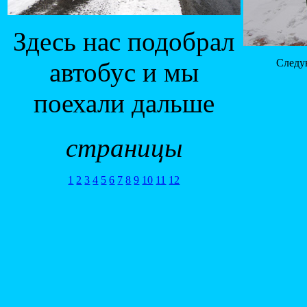
Здесь нас подобрал
Следу
автобус и мы
поехали дальше
страницы
1
2
3
4
5
6
7
8
9
10
11
12