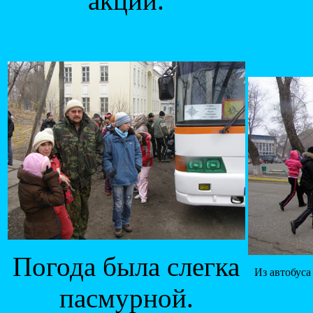
акции.
Погода была слегка
Из автобуса
пасмурной.