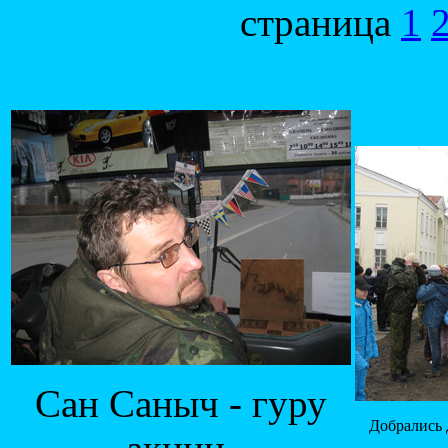
страница
1
Сан Саныч - гуру
Добрались 