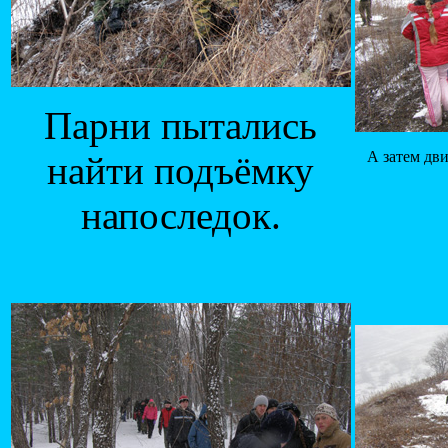
Парни пытались
А затем дв
найти подъёмку
напоследок.