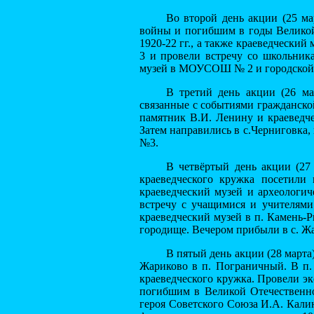
Во второй день акции (25 м
войны и погибшим в годы Великой
1920-22 гг., а также краеведческ
3 и провели встречу со школьник
музей в МОУСОШ № 2 и городской к
В третий день акции (26 ма
связанные с событиями гражданской
памятник В.И. Ленину и краеведче
Затем направились в с.Черниговка
№3.
В четвёртый день акции (27
краеведческого кружка посетили
краеведческий музей и археологич
встречу с учащимися и учителями
краеведческий музей в п. Камень-
городище. Вечером прибыли в с. Жа
В пятый день акции (28 марта
Жариково в п. Пограничный. В п. 
краеведческого кружка. Провели э
погибшим в Великой Отечественно
героя Советского Союза И.А. Кали