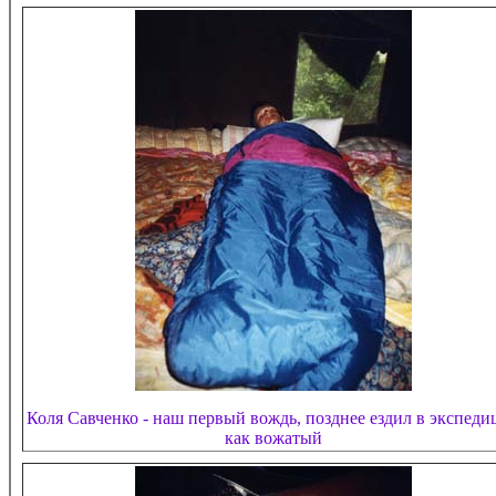
Коля Савченко - наш первый вождь, позднее ездил в экспеди
как вожатый