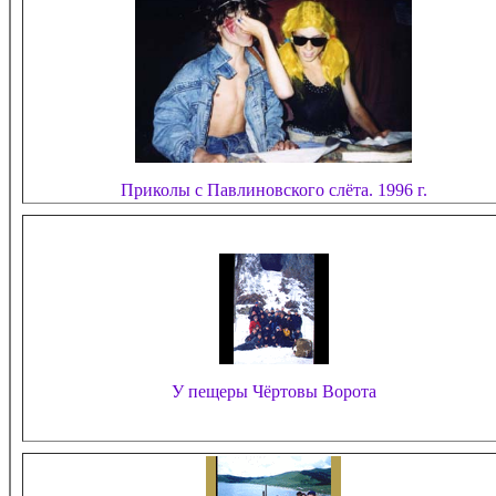
Приколы с Павлиновского слёта. 1996 г.
У пещеры Чёртовы Ворота