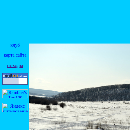
клуб
карта сайта
походы