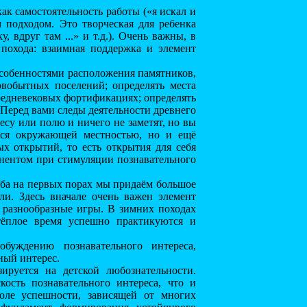
к самостоятельность работы («я искал и
 подходом. Это творческая для ребенка
, вдруг там ...» и т.д.). Очень важны, в
похода: взаимная поддержка и элемент
особенностями расположения памятников,
вобытных поселений; определять места
редневековых фортификациях; определять
«Перед вами следы деятельности древнего
лесу или полю и ничего не заметят, но вы
ься окружающей местностью, но и ещё
х открытий, то есть открытия для себя
онентом при стимуляции познавательного
ба на первых порах мы придаём большое
ли. Здесь вначале очень важен элемент
я разнообразные игры. В зимних походах
тёплое время успешно практикуются и
обуждению познавательного интереса,
ный интерес.
ируется на детской любознательности.
кость познавательного интереса, что и
оле успешности, зависящей от многих