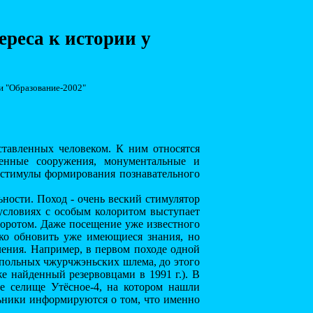
реса к истории у
и "Образование-2002"
ставленных человеком. К ним относятся
венные сооружения, монументальные и
 стимулы формирования познавательного
ности. Поход - очень веский стимулятор
 условиях с особым колоритом выступает
воротом. Даже посещение уже известного
ько обновить уже имеющиеся знания, но
ения. Например, в первом походе одной
упольных чжурчжэньских шлема, до этого
е найденный резервовцами в 1991 г.). В
ое селище Утёсное-4, на котором нашли
ьники информируются о том, что именно