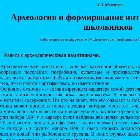
А.Л. Мезенцев
Археология и формирование инте
школьников
Работа является лауреатом IV Дальневосточной выставк
Работа с археологическими памятниками.
Археологические памятники - большая категория объектов, о
ообразные поселения, погребения, культовые и производст
разительные памятники. Работа с памятниками включает те же
реса, что и работа с артефактами, но имеет отличие.
Основное отличие - в активизирующем характере самой деятель
реса к занятиям в клубе, как показывает практика. В полевых
м новизны содержания. Ни кто не знает, что его ожидает за по
тника может принести новые находки, которые могут не тол
ю уникальностью вывести на новый уровень научные представл
рупп набора 1994 г. в карьере были найдены два целых цельнок
е был известен лишь один фрагмент такого шлема (кстати, такж
ом походе 5-й группы набора 1996 г. было открыто бохайск
ршенно новый тип рыболовного грузила. В таких случаях школ
ас, ими самими был сделан существенный вклад в науку.