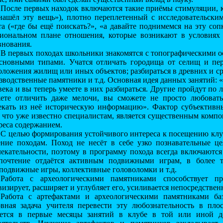
После первых находок включаются такие приёмы стимуляции, ка
ашёл эту вещь»), плотно переплетенный с исследовательским
та («где бы ещё поискать?», «а давайте поднимемся на эту сопку
иональном плане отношения, которые возникают в условиях 
внования.
В первых походах школьники знакомятся с топографическими 
сновными типами. Учатся отличать городища от селищ и пер
оложения жилищ или иных объектов; разбираться в древних и с
зводственные памятники и т.д. Основная идея данных занятий: 
века и вы теперь умеете в них разбираться. Другие пройдут по 
ете отличить даже мелочи, вы сможете не просто любоват
екать из неё историческую информацию». Фактор субъективны
, что уже известно специалистам, является существенным комп
реса содержанием.
С целью формирования устойчивого интереса к посещению клу
ение походам. Поход не несёт в себе узко познавательные це
лекательности, поэтому в программу похода всегда включаютс
почтение отдаётся активным подвижными играм, в более 
подвижные игры, коллективные головоломки и т.д.
Работа с археологическими памятниками способствует пр
визирует, расширяет и углубляет его, усиливается непосредствен
Работа с артефактами и археологическими памятниками баз
вная задача учителя перевести эту любознательность в плос
ется в первые месяцы занятий в клубе в той или иной д