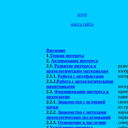
клуб
карта сайта
Введение
1
.
Теория интереса
2.
Активизация интереса
2.1.
Развитие интереса к
разн
археологическим материалам
изоб
2.1.1.
Работа с артефактами
инте
2.1.2.
Работа с археологическими
памятниками
инте
2.2.
Формирование интереса к
приё
археологии
памя
2.2.1.
Знакомство с историей
свое
науки
из г
2.2.2.
Знакомство с методами
наук
археологических исследований
перв
2.2.3.
Отношение к наследию
сове
3.
Углубление интереса
сейч