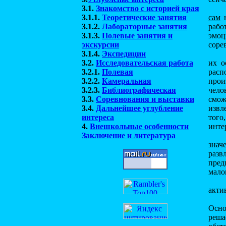
3.1.
Знакомство с историей края
3.1.1.
Теоретические занятия
сам
н
3.1.2.
Лабораторные занятия
рабо
3.1.3.
Полевые занятия и
эмоц
экскурсии
соре
3.1.4.
Экспедиции
3.2.
Исследовательская работа
их о
3.2.1.
Полевая
расп
3.2.2.
Камеральная
прои
3.2.3.
Библиографическая
чело
3.3.
Соревнования и выставки
смож
3.4.
Дальнейшее углубление
извл
интереса
того
4.
Внешкольные особенности
инте
Заключение и литература
знач
разв
пред
мало
акти
Осно
реша